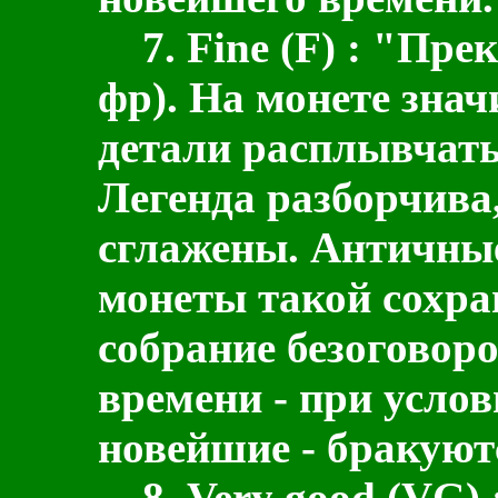
7.
Fine
(
F
) :
"Прекр
фр)
. На монете зна
детали расплывчаты
Легенда разборчива
сглажены. Античные
монеты такой сохра
собрание безоговор
времени - при услов
новейшие - бракуют
8.
Very good
(
VG
)