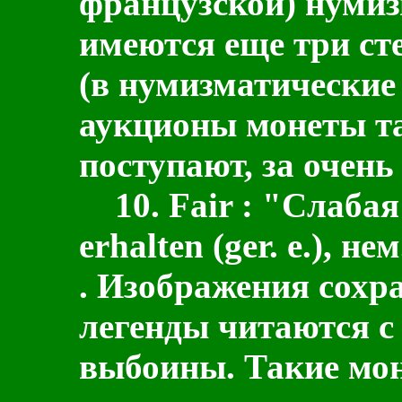
французской) нумиз
имеются еще три ст
(в нумизматические
аукционы монеты та
поступают, за очен
10.
Fair
:
"Слабая 
erhalten (ger. e.), не
. Изображения сохр
легенды читаются с
выбоины. Такие мон