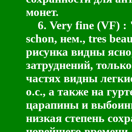
монет.
6.
Very fine
(
VF
) :
schon, нем., tres bea
рисунка видны ясно
затруднений, тольк
частях видны легкие
о.с., а также на гур
царапины и выбоины
низкая степень сох
новейшего времени.