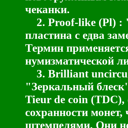
чеканки.
2.
Proof-like
(
Pl
) :
пластина с едва за
Термин применяется
нумизматической ли
3.
Brilliant uncircu
"Зеркальный блеск"(
Tieur de coin (TDC),
сохранности монет
штемпелями. Они н