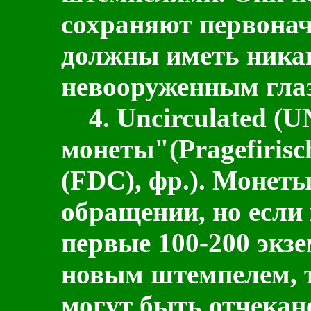
сохраняют первонач
должны иметь ника
невооруженным гла
4.
Uncirculated
(
U
монеты"(Pragefirisch
(FDC), фр.)
. Монеты
обращении, но если 
первые 100-200 экз
новым штемпелем, т
могут быть отчекан