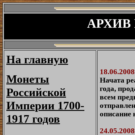
АРХИВ
На главную
18.06.2008
Монеты
Начата ре
года, про
Российской
всем пред
И
мперии 1700-
отправлен
описание 
1917 годов
24.05.2008