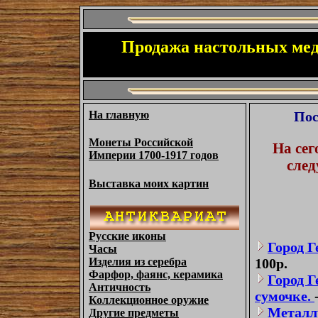
Продажа настольных меда
На главную
Пос
Монеты Российской
На сег
И
мперии 1700-1917 годов
след
Выставка моих картин
Русские иконы
Город Г
Часы
Изделия из серебра
100р.
Фарфор, фаянс, керамика
Город Г
Античность
сумочке.
Коллекционное оружие
Металлу
Другие предметы