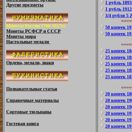
1 рубль 1893
Другие предметы
1 рубль 1912
3/4 рубля 5
Z
===
Монеты России 1700-1917гг.
50 копеек 19
Монеты РСФСР и СССР
50 копеек 19
Монеты мира
Настольные медали
====
25 копеек 1
25 копеек 1
Ордена, медали, знаки
25 копеек 1
25 копеек 1
25 копеек 1
====
Познавательные статьи
20 копеек 1
20 копеек 1
Справочные материалы
20 копеек 1
Сортовые тюльпаны
20 копеек 19
20 копеек 1
Гостевая книга
20 копеек 1